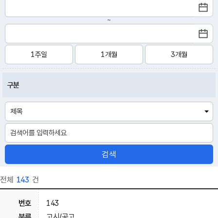
~
1주일
1개월
3개월
구분
검색
전체
143
건
143
고시/공고